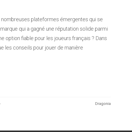
de nombreuses plateformes émergentes qui se
e marque qui a gagné une réputation solide parmi
e option fiable pour les joueurs français ? Dans
que les conseils pour jouer de manière
e
Dragonia