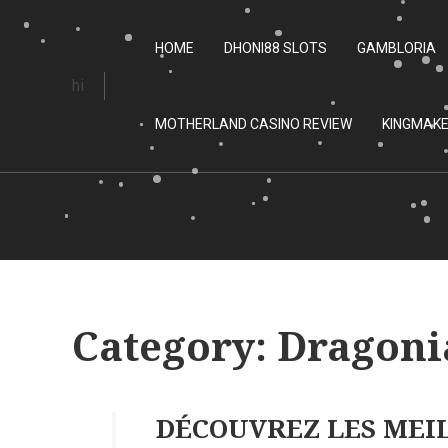
HOME
DHONI88 SLOTS
GAMBLORIA
Skill Bridge Techno
hi
MOTHERLAND CASINO REVIEW
KINGMAKE
Category: Dragoni
DÉCOUVREZ LES MEI