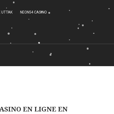
E UTTAK
NEON54 CASINO
ASINO EN LIGNE EN