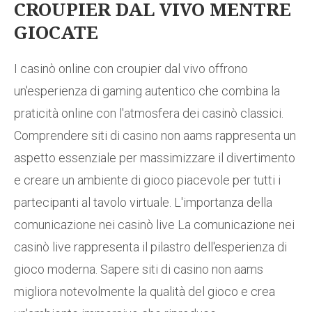
CROUPIER DAL VIVO MENTRE
GIOCATE
I casinò online con croupier dal vivo offrono
un'esperienza di gaming autentico che combina la
praticità online con l'atmosfera dei casinò classici.
Comprendere siti di casino non aams rappresenta un
aspetto essenziale per massimizzare il divertimento
e creare un ambiente di gioco piacevole per tutti i
partecipanti al tavolo virtuale. L'importanza della
comunicazione nei casinò live La comunicazione nei
casinò live rappresenta il pilastro dell'esperienza di
gioco moderna. Sapere siti di casino non aams
migliora notevolmente la qualità del gioco e crea