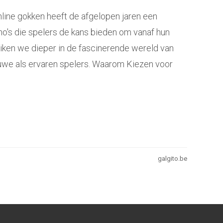
line gokken heeft de afgelopen jaren een
no's die spelers de kans bieden om vanaf hun
uiken we dieper in de fascinerende wereld van
euwe als ervaren spelers. Waarom Kiezen voor
galgito.be