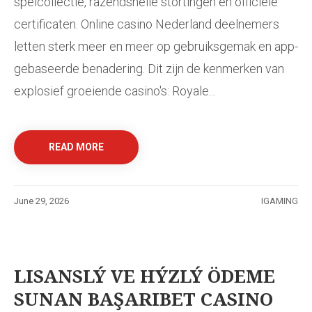
spelcollectie, razendsnelle stortingen en officiële
certificaten. Online casino Nederland deelnemers
letten sterk meer en meer op gebruiksgemak en app-
gebaseerde benadering. Dit zijn de kenmerken van
explosief groeiende casino's: Royale...
READ MORE
June 29, 2026
IGAMING
LISANSLÝ VE HÝZLÝ ÖDEME
SUNAN BAŞARIBET CASINO