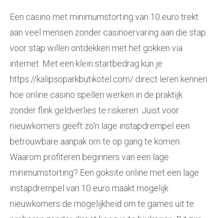
Een casino met minimumstorting van 10 euro trekt
aan veel mensen zonder casinoervaring aan die stap
voor stap willen ontdekken met het gokken via
internet. Met een klein startbedrag kun je
https://kalipsoparkbutikotel.com/ direct leren kennen
hoe online casino spellen werken in de praktijk
zonder flink geldverlies te riskeren. Juist voor
nieuwkomers geeft zo'n lage instapdrempel een
betrouwbare aanpak om te op gang te komen.
Waarom profiteren beginners van een lage
minimumstorting? Een goksite online met een lage
instapdrempel van 10 euro maakt mogelijk
nieuwkomers de mogelijkheid om te games uit te