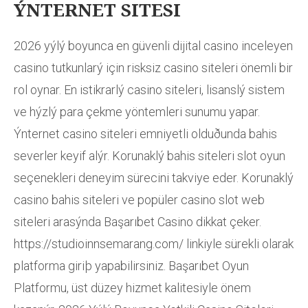
ÝNTERNET SITESI
2026 yýlý boyunca en güvenli dijital casino inceleyen
casino tutkunlarý için risksiz casino siteleri önemli bir
rol oynar. En istikrarlý casino siteleri, lisanslý sistem
ve hýzlý para çekme yöntemleri sunumu yapar.
Ýnternet casino siteleri emniyetli olduðunda bahis
severler keyif alýr. Korunaklý bahis siteleri slot oyun
seçenekleri deneyim sürecini takviye eder. Korunaklý
casino bahis siteleri ve popüler casino slot web
siteleri arasýnda Başarıbet Casino dikkat çeker.
https://studioinnsemarang.com/ linkiyle sürekli olarak
platforma giriþ yapabilirsiniz. Başarıbet Oyun
Platformu, üst düzey hizmet kalitesiyle önem