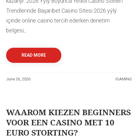
kazanýr. 2026 Yýlý Boyunca Yetkili Casino Siteleri
Trendlerinde Başarıbet Casino Sitesi 2026 yýlý
içinde online casino tercih ederken denetim
belgesi,...
READ MORE
June 26, 2026
IGAMING
WAAROM KIEZEN BEGINNERS
VOOR EEN CASINO MET 10
EURO STORTING?