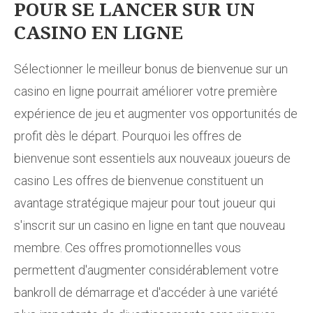
POUR SE LANCER SUR UN
CASINO EN LIGNE
Sélectionner le meilleur bonus de bienvenue sur un
casino en ligne pourrait améliorer votre première
expérience de jeu et augmenter vos opportunités de
profit dès le départ. Pourquoi les offres de
bienvenue sont essentiels aux nouveaux joueurs de
casino Les offres de bienvenue constituent un
avantage stratégique majeur pour tout joueur qui
s'inscrit sur un casino en ligne en tant que nouveau
membre. Ces offres promotionnelles vous
permettent d'augmenter considérablement votre
bankroll de démarrage et d'accéder à une variété