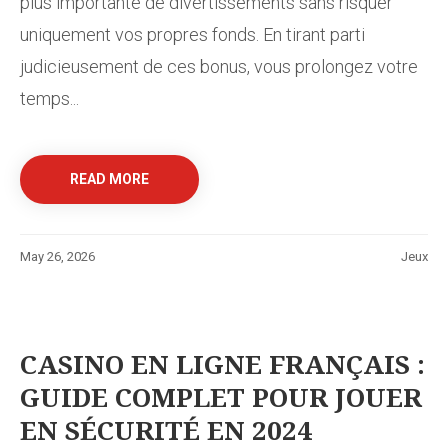
plus importante de divertissements sans risquer
uniquement vos propres fonds. En tirant parti
judicieusement de ces bonus, vous prolongez votre
temps...
READ MORE
May 26, 2026
Jeux
CASINO EN LIGNE FRANÇAIS :
GUIDE COMPLET POUR JOUER
EN SÉCURITÉ EN 2024