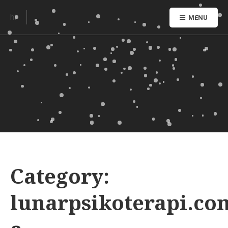
Skill Bridge
hi
MENU
Technologies
Category:
lunarpsikoterapi.co