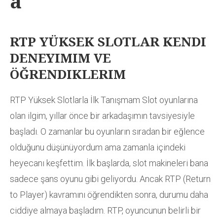
a
RTP YÜKSEK SLOTLAR KENDI
DENEYIMIM VE
ÖĞRENDIKLERIM
RTP Yüksek Slotlarla İlk Tanışmam Slot oyunlarına
olan ilgim, yıllar önce bir arkadaşımın tavsiyesiyle
başladı. O zamanlar bu oyunların sıradan bir eğlence
olduğunu düşünüyordum ama zamanla içindeki
heyecanı keşfettim. İlk başlarda, slot makineleri bana
sadece şans oyunu gibi geliyordu. Ancak RTP (Return
to Player) kavramını öğrendikten sonra, durumu daha
ciddiye almaya başladım. RTP, oyuncunun belirli bir